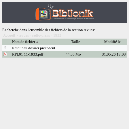
Recherche dans l'ensemble des fichiers de la section revues:
Accueil
revues
radio-plans
1933
>
>
>
Nom de fichier
Taille
Modifié le
Retour au dossier précédent
RPL01 11-1933.pdf
44.56 Mo
31.05.26 13:03