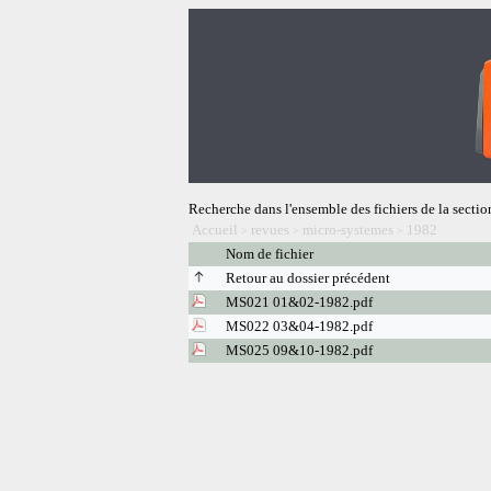
Recherche dans l'ensemble des fichiers de la sectio
Accueil
revues
micro-systemes
1982
>
>
>
Nom de fichier
Retour au dossier précédent
MS021 01&02-1982.pdf
MS022 03&04-1982.pdf
MS025 09&10-1982.pdf