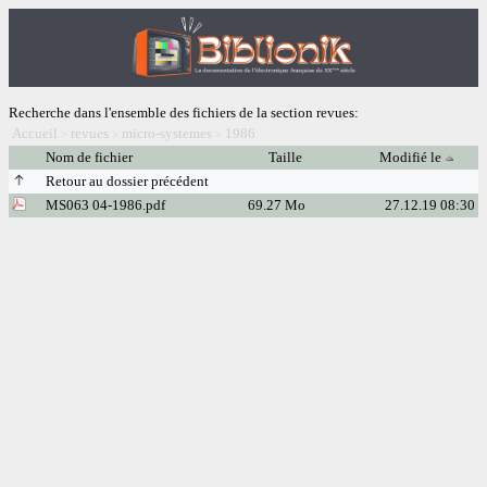
Recherche dans l'ensemble des fichiers de la section revues:
Accueil
revues
micro-systemes
1986
>
>
>
Nom de fichier
Taille
Modifié le
Retour au dossier précédent
MS063 04-1986.pdf
69.27 Mo
27.12.19 08:30