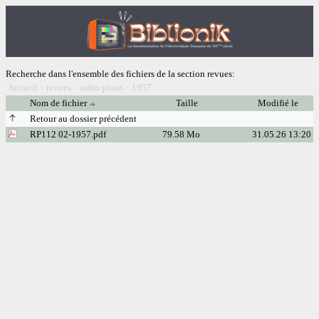
Recherche dans l'ensemble des fichiers de la section revues:
Accueil
revues
radio-plans
1957
>
>
>
Nom de fichier
Taille
Modifié le
Retour au dossier précédent
RP112 02-1957.pdf
79.58 Mo
31.05.26 13:20